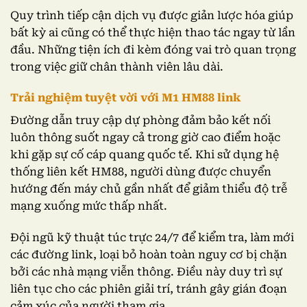
Quy trình tiếp cận dịch vụ được giản lược hóa giúp
bất kỳ ai cũng có thể thực hiện thao tác ngay từ lần
đầu. Những tiện ích đi kèm đóng vai trò quan trọng
trong việc giữ chân thành viên lâu dài.
Trải nghiệm tuyệt vời với M1 HM88 link
Đường dẫn truy cập dự phòng đảm bảo kết nối
luôn thông suốt ngay cả trong giờ cao điểm hoặc
khi gặp sự cố cáp quang quốc tế. Khi sử dụng hệ
thống liên kết HM88, người dùng được chuyển
hướng đến máy chủ gần nhất để giảm thiểu độ trễ
mạng xuống mức thấp nhất.
Đội ngũ kỹ thuật túc trực 24/7 để kiểm tra, làm mới
các đường link, loại bỏ hoàn toàn nguy cơ bị chặn
bởi các nhà mạng viễn thông. Điều này duy trì sự
liên tục cho các phiên giải trí, tránh gây gián đoạn
cảm xúc của người tham gia.