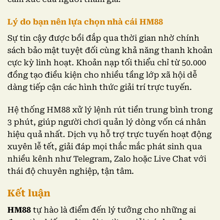
Lý do bạn nên lựa chọn nhà cái HM88
Sự tin cậy được bồi đắp qua thời gian nhờ chính
sách bảo mật tuyệt đối cùng khả năng thanh khoản
cực kỳ linh hoạt. Khoản nạp tối thiểu chỉ từ 50.000
đồng tạo điều kiện cho nhiều tầng lớp xã hội dễ
dàng tiếp cận các hình thức giải trí trực tuyến.
Hệ thống HM88 xử lý lệnh rút tiền trung bình trong
3 phút, giúp người chơi quản lý dòng vốn cá nhân
hiệu quả nhất. Dịch vụ hỗ trợ trực tuyến hoạt động
xuyên lễ tết, giải đáp mọi thắc mắc phát sinh qua
nhiều kênh như Telegram, Zalo hoặc Live Chat với
thái độ chuyên nghiệp, tận tâm.
Kết luận
HM88
tự hào là điểm đến lý tưởng cho những ai