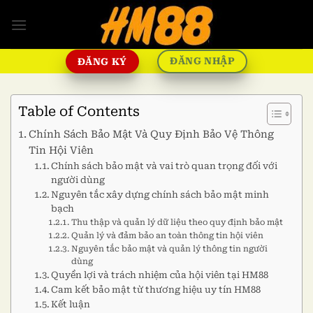
Bỏ
qua
nội
dung
ĐĂNG NHẬP
ĐĂNG KÝ
Table of Contents
Chính Sách Bảo Mật Và Quy Định Bảo Vệ Thông
Tin Hội Viên
Chính sách bảo mật và vai trò quan trọng đối với
người dùng
Nguyên tắc xây dựng chính sách bảo mật minh
bạch
Thu thập và quản lý dữ liệu theo quy định bảo mật
Quản lý và đảm bảo an toàn thông tin hội viên
Nguyên tắc bảo mật và quản lý thông tin người
dùng
Quyền lợi và trách nhiệm của hội viên tại HM88
Cam kết bảo mật từ thương hiệu uy tín HM88
Kết luận