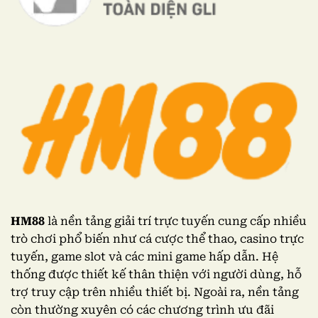
HM88
là nền tảng giải trí trực tuyến cung cấp nhiều
trò chơi phổ biến như cá cược thể thao, casino trực
tuyến, game slot và các mini game hấp dẫn. Hệ
thống được thiết kế thân thiện với người dùng, hỗ
trợ truy cập trên nhiều thiết bị. Ngoài ra, nền tảng
còn thường xuyên có các chương trình ưu đãi