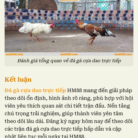
Đánh giá tổng quan về đá gà cựa dao trực tiếp
Kết luận
Đá gà cựa dao trực tiếp
HM88 mang đến giải pháp
theo dõi ổn định, hình ảnh rõ ràng, phù hợp với hội
viên yêu thích quan sát chi tiết trận đấu. Nền tảng
chú trọng trải nghiệm, giúp thành viên yên tâm
theo dõi lâu dài. Đăng ký ngay hôm nay để theo dõi
các trận đá gà cựa dao trực tiếp hấp dẫn và cập
nhật liên tục mỗi ngày tại
HM88.