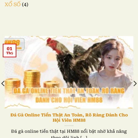
XỔ SỐ
(4)
01
Th5
Đá Gà Online Tiền Thật An Toàn, Rõ Ràng Dành Cho
Hội Viên HM88
Đá gà online tiền thật tại HM88 nổi bật nhờ khả năng
theo dõi linh [...]