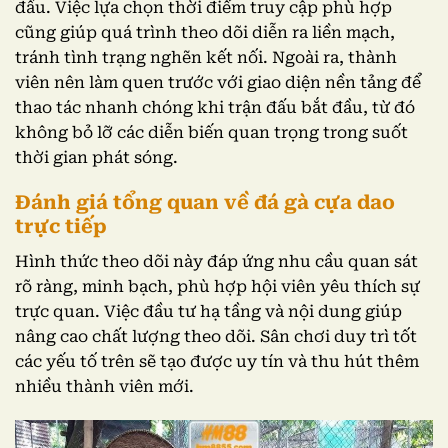
đấu. Việc lựa chọn thời điểm truy cập phù hợp
cũng giúp quá trình theo dõi diễn ra liền mạch,
tránh tình trạng nghẽn kết nối. Ngoài ra, thành
viên nên làm quen trước với giao diện nền tảng để
thao tác nhanh chóng khi trận đấu bắt đầu, từ đó
không bỏ lỡ các diễn biến quan trọng trong suốt
thời gian phát sóng.
Đánh giá tổng quan về đá gà cựa dao
trực tiếp
Hình thức theo dõi này đáp ứng nhu cầu quan sát
rõ ràng, minh bạch, phù hợp hội viên yêu thích sự
trực quan. Việc đầu tư hạ tầng và nội dung giúp
nâng cao chất lượng theo dõi. Sân chơi duy trì tốt
các yếu tố trên sẽ tạo được uy tín và thu hút thêm
nhiều thành viên mới.