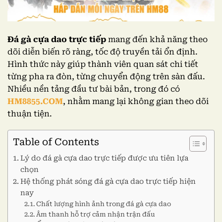
Đá gà cựa dao trực tiếp
mang đến khả năng theo
dõi diễn biến rõ ràng, tốc độ truyền tải ổn định.
Hình thức này giúp thành viên quan sát chi tiết
từng pha ra đòn, từng chuyển động trên sàn đấu.
Nhiều nền tảng đầu tư bài bản, trong đó có
HM8855.COM
, nhằm mang lại không gian theo dõi
thuận tiện.
Table of Contents
Lý do đá gà cựa dao trực tiếp được ưu tiên lựa
chọn
Hệ thống phát sóng đá gà cựa dao trực tiếp hiện
nay
Chất lượng hình ảnh trong đá gà cựa dao
Âm thanh hỗ trợ cảm nhận trận đấu