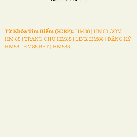
Từ Khóa Tìm Kiếm (SERP):
HM88 | HM88.COM |
HM 88 | TRANG CHỦ HM88 | LINK HM88 | ĐĂNG KÝ
HM88 | HM88 BET | HM888 |