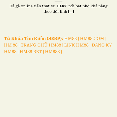
Đá gà online tiền thật tại HM88 nổi bật nhờ khả năng
theo dõi linh [...]
Từ Khóa Tìm Kiếm (SERP):
HM88 | HM88.COM |
HM 88 | TRANG CHỦ HM88 | LINK HM88 | ĐĂNG KÝ
HM88 | HM88 BET | HM888 |