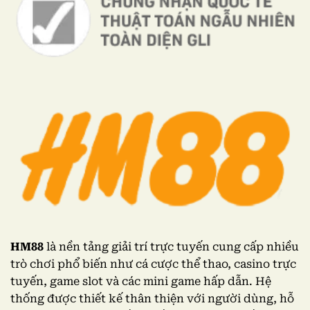
HM88
là nền tảng giải trí trực tuyến cung cấp nhiều
trò chơi phổ biến như cá cược thể thao, casino trực
tuyến, game slot và các mini game hấp dẫn. Hệ
thống được thiết kế thân thiện với người dùng, hỗ