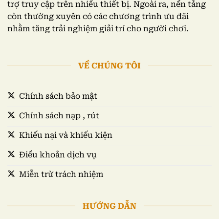
trợ truy cập trên nhiều thiết bị. Ngoài ra, nền tảng
còn thường xuyên có các chương trình ưu đãi
nhằm tăng trải nghiệm giải trí cho người chơi.
VỀ CHÚNG TÔI
Chính sách bảo mật
Chính sách nạp , rút
Khiếu nại và khiếu kiện
Điều khoản dịch vụ
Miễn trừ trách nhiệm
HƯỚNG DẪN