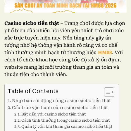
Casino sicbo tiền thật
– Trang chơi được lựa chọn
phổ biến của nhiều hội viên yêu thích trò chơi xúc
xắc trực tuyến hiện nay. Nền tảng này gây ấn
tượng nhờ hệ thống vận hành rõ ràng và cơ chế
tính thưởng minh bạch từ thương hiệu
HM88
. Với
cách tổ chức khoa học cùng tốc độ xử lý ổn định,
website mang lại môi trường tham gia an toàn và
thuận tiện cho thành viên.
Table of Contents
Nhịp bàn sôi động cùng casino sicbo tiền thật
Cấu trúc vận hành của casino sicbo tiền thật
Bắt đầu với casino sicbo tiền thật
Cách tính thưởng trong casino sicbo tiền thật
Quản lý vốn khi tham gia casino sicbo tiền thật