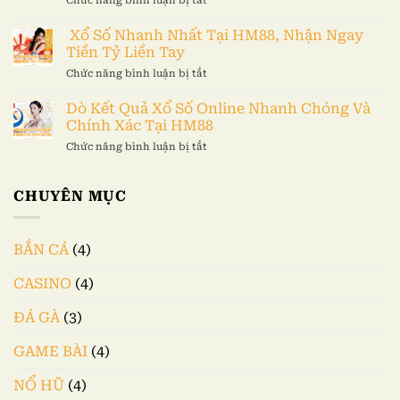
Chức năng bình luận bị tắt
Tiếp
Ngày
Xổ
Hôm
Trên
Số
Xổ Số Nhanh Nhất Tại HM88, Nhận Ngay
Nay
HM88
Power
Tại
Tiền Tỷ Liền Tay
6/55
Chuẩn
ở
Chức năng bình luận bị tắt
Hôm
Thông
Xổ
Nay
Tin
Số
Dò Kết Quả Xổ Số Online Nhanh Chóng Và
Và
Tại
Nhanh
Cách
Chính Xác Tại HM88
HM88
Nhất
Theo
ở
Chức năng bình luận bị tắt
Tại
Dõi
Dò
HM88,
Thông
Kết
Nhận
Tin
Quả
CHUYÊN MỤC
Ngay
Tại
Xổ
Tiền
HM88
Số
Tỷ
Online
Liền
BẮN CÁ
(4)
Nhanh
Tay
Chóng
CASINO
(4)
Và
Chính
Xác
ĐÁ GÀ
(3)
Tại
HM88
GAME BÀI
(4)
NỔ HŨ
(4)