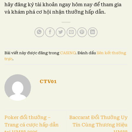
hãy đăng ký tài khoản ngay hôm nay để tham gia
và khám phá cơ hội nhận thưởng hấp dẫn.
Bài viết này được đăng trong
CASINO
. Đánh dấu
liên kết thường
trực
.
CTV01
Poker đổi thưởng –
Baccarat Đổi Thưởng Uy
Trang cá cược hấp dẫn
Tín Cùng Thương Hiệu